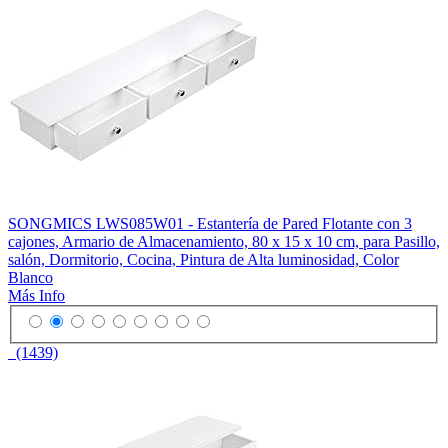
SONGMICS LWS085W01 - Estantería de Pared Flotante con 3
cajones, Armario de Almacenamiento, 80 x 15 x 10 cm, para Pasillo,
salón, Dormitorio, Cocina, Pintura de Alta luminosidad, Color
Blanco
Más Info
(1439)