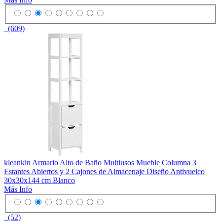
(609)
kleankin Armario Alto de Baño Multiusos Mueble Columna 3
Estantes Abiertos y 2 Cajones de Almacenaje Diseño Antivuelco
30x30x144 cm Blanco
Más Info
(52)