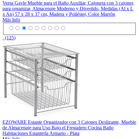
Versa Gavle Mueble para el Baño Auxiliar, Cajonera con 3 cajones
para organizar, Almacenaje Moderno y Divertido, Medidas (Al x L
x An) 57 x 28 x 37 cm, Madera y Poliéster, Color Marrón
Más Info
(125)
EZOWARE Estante Organizador con 3 Cajones Deslizante, Mueble
de Almacenaje para Uso Bajo el Fregadero Cocina Baño
Habitaciones Estantería Armario - Plata
Más Info