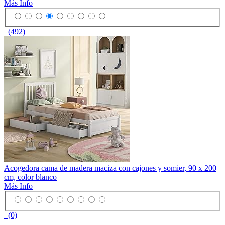
Más Info
(492)
Acogedora cama de madera maciza con cajones y somier, 90 x 200
cm, color blanco
Más Info
(0)