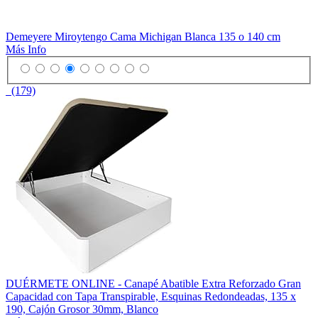
Demeyere Miroytengo Cama Michigan Blanca 135 o 140 cm
Más Info
(179)
DUÉRMETE ONLINE - Canapé Abatible Extra Reforzado Gran
Capacidad con Tapa Transpirable, Esquinas Redondeadas, 135 x
190, Cajón Grosor 30mm, Blanco