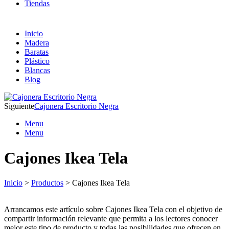
Tiendas
Inicio
Madera
Baratas
Plástico
Blancas
Blog
Siguiente
Cajonera Escritorio Negra
Menu
Menu
Cajones Ikea Tela
Inicio
>
Productos
> Cajones Ikea Tela
Arrancamos este artículo sobre Cajones Ikea Tela con el objetivo de
compartir información relevante que permita a los lectores conocer
mejor este tipo de producto y todas las posibilidades que ofrecen en