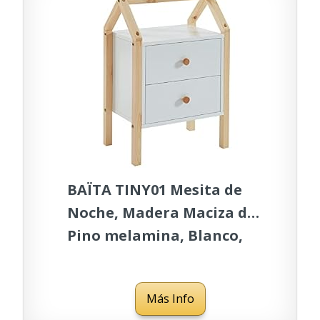
BAÏTA TINY01 Mesita de
Noche, Madera Maciza de
Pino melamina, Blanco,
L46 x P30 x H67cm
Más Info