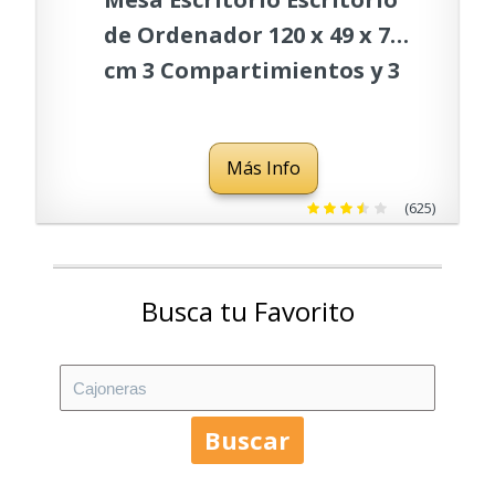
de Ordenador 120 x 49 x 72
cm 3 Compartimientos y 3
Cajones Mesa de Oficina
Aglomerado Recubierto de
Más Info
melamina (Blanco)
(625)
Busca tu Favorito
Buscar