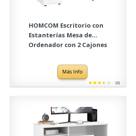
HOMCOM Escritorio con
Estanterías Mesa de
Ordenador con 2 Cajones
Bandeja de Teclado
Extraíble y Soporte para
Más Info
Monitor CPU para Oficina
Estudio 120x55x85 cm
(6)
Blanco