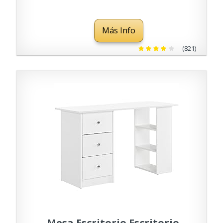
Dimensiones: 60 cm
(Ancho) x 57 cm (Alto) x 44
Más Info
cm (Fondo)
(821)
Mesa Escritorio Escritorio