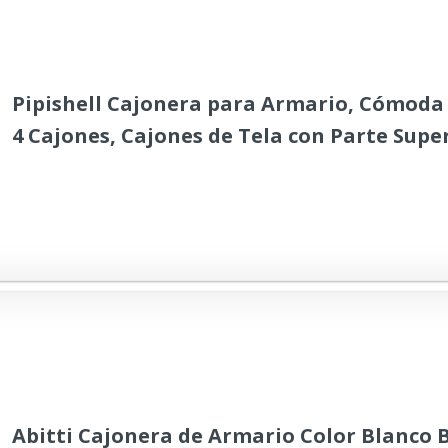
Pipishell Cajonera para Armario, Cómoda
4 Cajones, Cajones de Tela con Parte Supe
Madera, Cajas organizadoras para armari
Dormitorio, Cuarto de bebé, Pasillo (Beige
Abitti Cajonera de Armario Color Blanco B