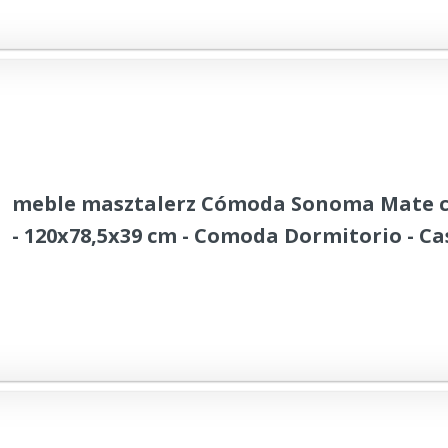
meble masztalerz Cómoda Sonoma Mate c
- 120x78,5x39 cm - Comoda Dormitorio - Cas
Cajonera Armario Interior - Mueble Salon 