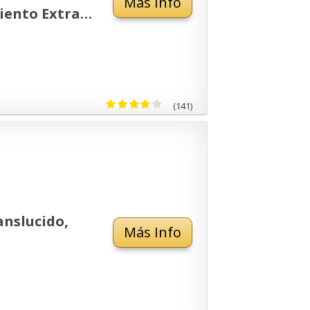
Más Info
iento Extra
(141)
nslucido,
Más Info