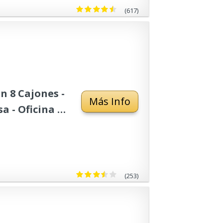
(617)
 8 Cajones -
Más Info
 - Oficina -
(253)