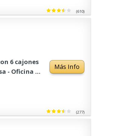
(610)
on 6 cajones
Más Info
a - Oficina -
- 120 cm
(277)