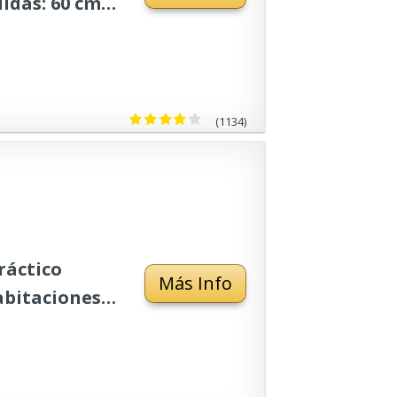
idas: 60 cm
(1134)
ráctico
Más Info
abitaciones
a cajonera