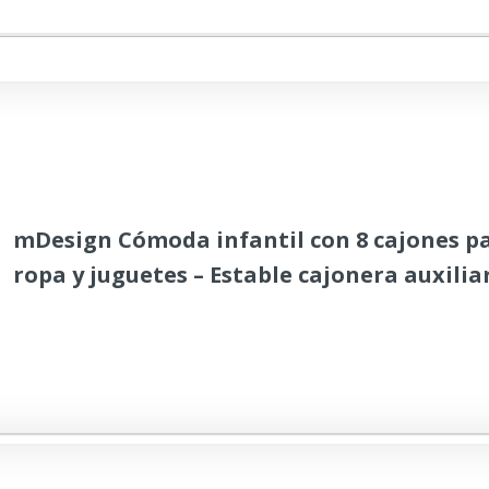
mDesign Cómoda infantil con 8 cajones p
ropa y juguetes – Estable cajonera auxilia
cuarto de los niños – Sinfonier alto de me
tela – verde menta/blanco