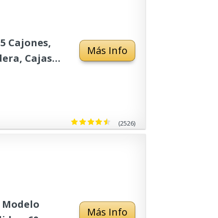
5 Cajones,
Más Info
dera, Cajas
, Cuarto de
(2526)
, Modelo
Más Info