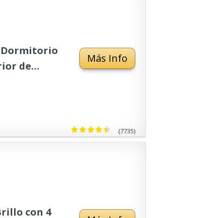
 Dormitorio
Más Info
rior de
os,
)
(7735)
rillo con 4