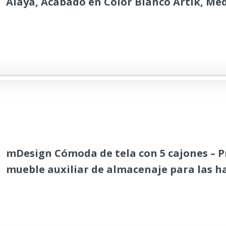
Alaya, Acabado en Color Blanco Artik, Med
(Ancho) x 110 cm (Alto) x 40 cm (Fondo)
mDesign Cómoda de tela con 5 cajones – P
mueble auxiliar de almacenaje para las h
infantiles, los dormitorios, etc. – Precios
con cajones de tela – rosa/blanco