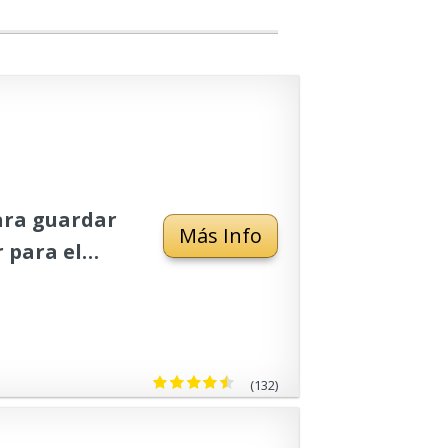
ara guardar
Más Info
r para el
tal, madera y
(132)