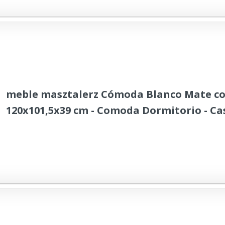
meble masztalerz Cómoda Blanco Mate con
120x101,5x39 cm - Comoda Dormitorio - Casa
Cajonera Armario Interior - Mueble Salon